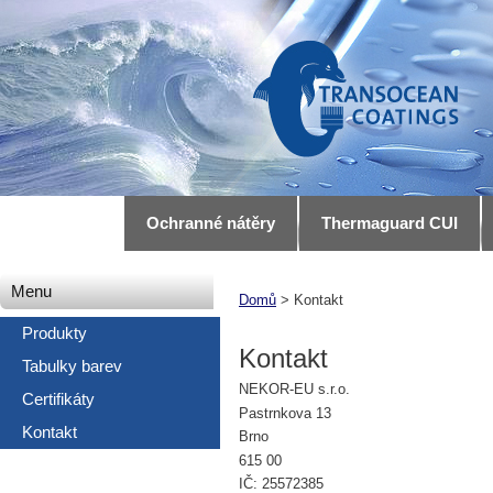
Ochranné nátěry
Thermaguard CUI
Menu
Domů
> Kontakt
Produkty
Kontakt
Tabulky barev
NEKOR-EU s.r.o.
Certifikáty
Pastrnkova 13
Kontakt
Brno
615 00
IČ: 25572385